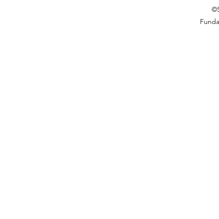
©S
Funda