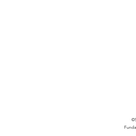
©S
Funda